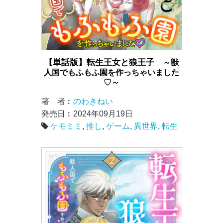
【単話版】転生王女と狼王子
～獣
人国でもふもふ園を作っちゃいました
♡～
著 者︰
のわきねい
発売日︰2024年09月19日
ケモミミ
,
推し
,
ゲーム
,
異世界
,
転生