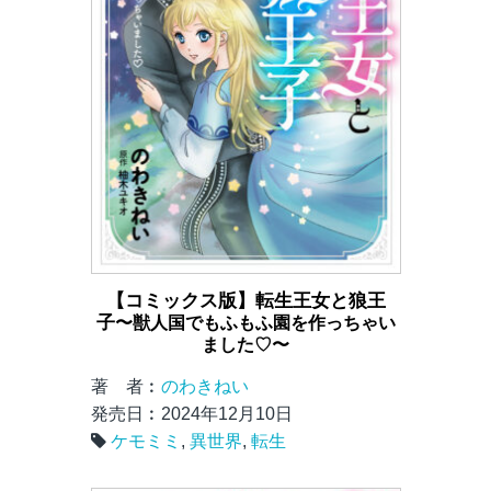
【コミックス版】転生王女と狼王
子
〜獣人国でもふもふ園を作っちゃい
ました♡〜
著 者︰
のわきねい
発売日︰2024年12月10日
ケモミミ
,
異世界
,
転生