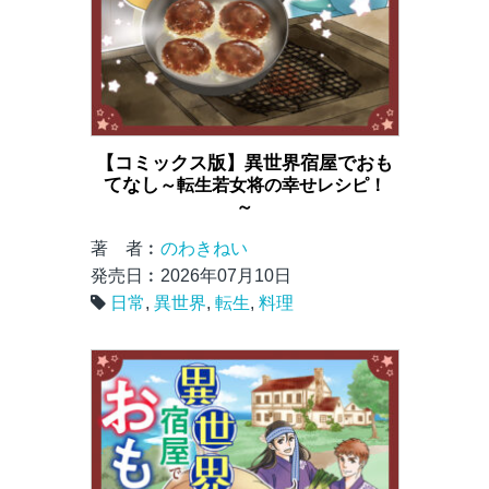
【コミックス版】異世界宿屋でおも
てなし
～転生若女将の幸せレシピ！
～
著 者︰
のわきねい
発売日︰2026年07月10日
日常
,
異世界
,
転生
,
料理