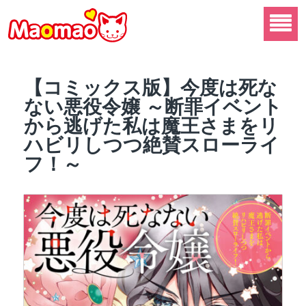
【コミックス版】今度は死な
ない悪役令嬢 ～断罪イベント
から逃げた私は魔王さまをリ
ハビリしつつ絶賛スローライ
フ！～