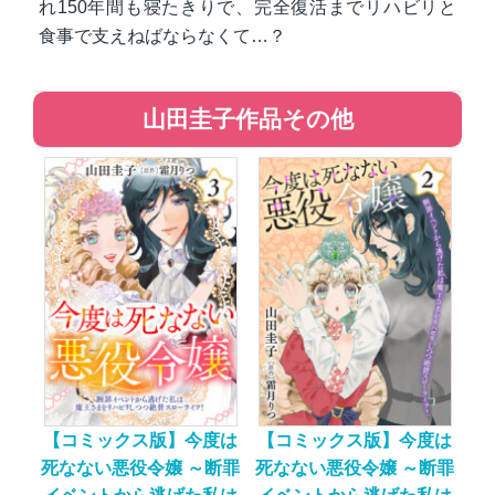
れ150年間も寝たきりで、完全復活までリハビリと
食事で支えねばならなくて…？
山田圭子作品その他
【コミックス版】今度は
【コミックス版】今度は
死なない悪役令嬢 ～断罪
死なない悪役令嬢 ～断罪